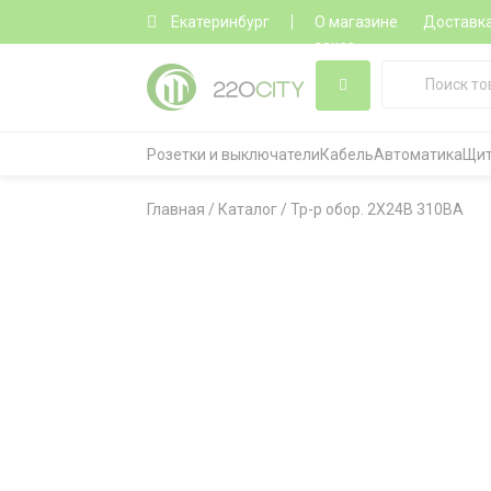
Екатеринбург
О магазине
Доставк
заказ
Розетки и выключатели
Кабель
Автоматика
Щит
Главная
/
Каталог
/
Тр-р обор. 2X24В 310ВA