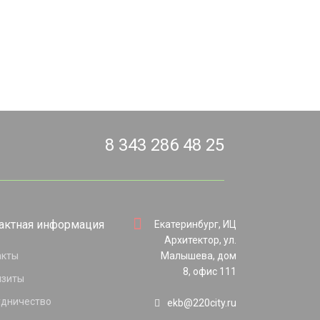
8 343 286 48 25
актная информация
Екатеринбург, ИЦ
Архитектор, ул.
акты
Малышева, дом
8, офис 111
изиты
удничество
ekb@220city.ru