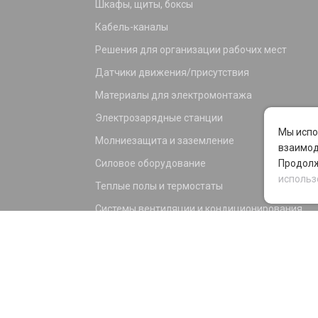
Шкафы, щиты, боксы
Кабель-каналы
Решения для организации рабочих мест
Датчики движения/присутствия
Материалы для электромонтажа
Электрозарядные станции
Мы испо
Молниезащита и заземление
взаимод
Силовое оборудование
Продолж
использ
Теплые полы и термостаты
Системы вентиляции и кондиционирования
Электрика для дома и офиса
Силовые разъемы
KNX оборудование
Светотехника