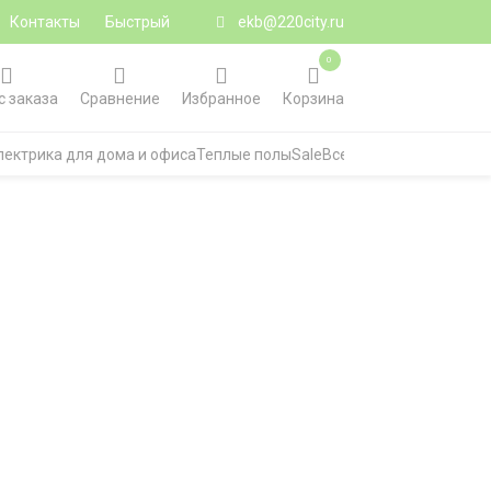
Контакты
Быстрый
ekb@220city.ru
0
с заказа
Сравнение
Избранное
Корзина
лектрика для дома и офиса
Теплые полы
Sale
Все категории