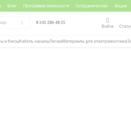
а
Блог
Программа лояльности
Сотрудничество
Акции
8 343 286 48 25
Войти
Стату
ы и боксы
Кабель-каналы
Лючки
Материалы для электромонтажа
Э