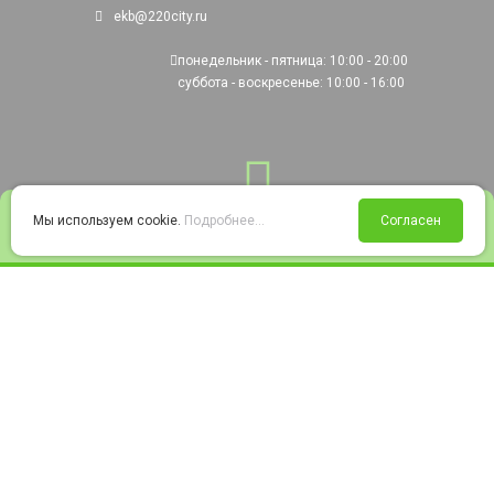
ekb@220city.ru
понедельник - пятница: 10:00 - 20:00
суббота - воскресенье: 10:00 - 16:00
0
Мы используем cookie.
Подробнее...
Согласен
Войти
Статус заказа
Сравнение
Избранное
Корзина
© 2008-2026 220city.ru - гипермаркет электрооборудования
Согласие на обработку персональных данных
Согласие на получение рекламно-информационных материалов