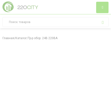
Главная
/
Каталог
/
Тр-р обор. 24В 220ВA