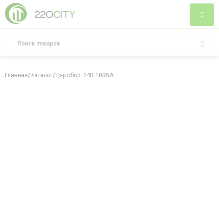
Главная
/
Каталог
/
Тр-р обор. 24В 100ВA