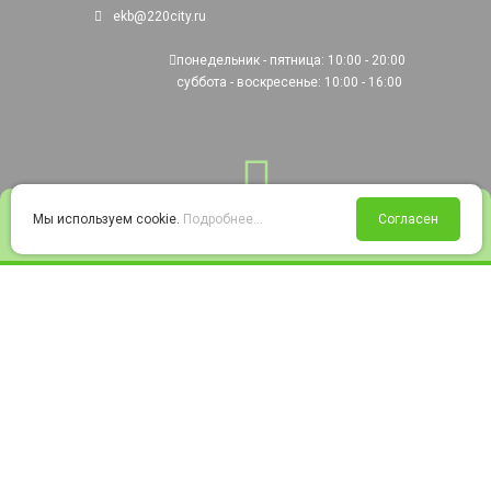
ekb@220city.ru
понедельник - пятница: 10:00 - 20:00
суббота - воскресенье: 10:00 - 16:00
0
Мы используем cookie.
Подробнее...
Согласен
Войти
Статус заказа
Сравнение
Избранное
Корзина
© 2008-2026 220city.ru - гипермаркет электрооборудования
Согласие на обработку персональных данных
Согласие на получение рекламно-информационных материалов