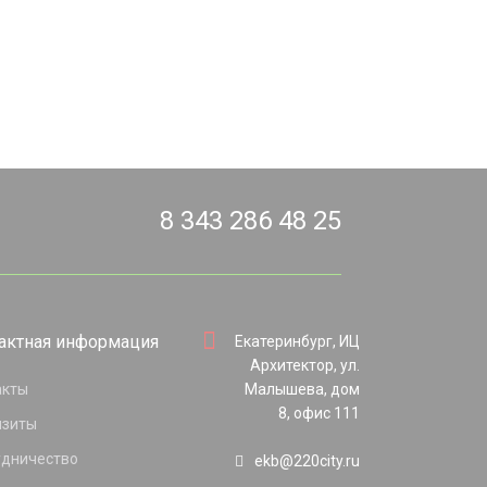
8 343 286 48 25
актная информация
Екатеринбург, ИЦ
Архитектор, ул.
акты
Малышева, дом
8, офис 111
изиты
удничество
ekb@220city.ru