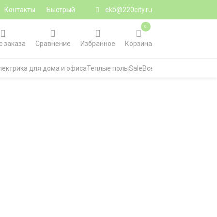
Контакты
Быстрый
ekb@220city.ru
0
с заказа
Сравнение
Избранное
Корзина
лектрика для дома и офиса
Теплые полы
Sale
Все категории