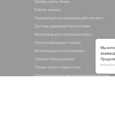
Шкафы, щиты, боксы
Кабель-каналы
Решения для организации рабочих мест
Датчики движения/присутствия
Материалы для электромонтажа
Электрозарядные станции
Мы испо
Молниезащита и заземление
взаимод
Силовое оборудование
Продолж
использ
Теплые полы и термостаты
Системы вентиляции и кондиционирования
Электрика для дома и офиса
Силовые разъемы
KNX оборудование
Светотехника