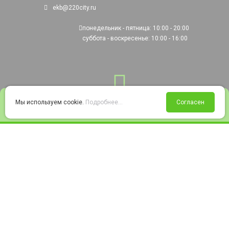
ekb@220city.ru
понедельник - пятница: 10:00 - 20:00
суббота - воскресенье: 10:00 - 16:00
0
Мы используем cookie.
Подробнее...
Согласен
Войти
Статус заказа
Сравнение
Избранное
Корзина
© 2008-2026 220city.ru - гипермаркет электрооборудования
Согласие на обработку персональных данных
Согласие на получение рекламно-информационных материалов