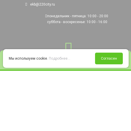
ekb@220city.ru
понедельник - пятница: 10:00 - 20:00
суббота - воскресенье: 10:00 - 16:00
0
Мы используем cookie.
Подробнее...
Согласен
Войти
Статус заказа
Сравнение
Избранное
Корзина
© 2008-2026 220city.ru - гипермаркет электрооборудования
Согласие на обработку персональных данных
Согласие на получение рекламно-информационных материалов