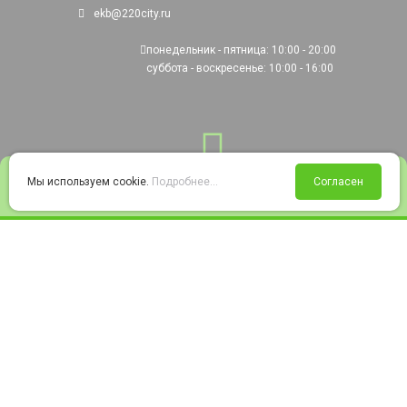
ekb@220city.ru
понедельник - пятница: 10:00 - 20:00
суббота - воскресенье: 10:00 - 16:00
0
Мы используем cookie.
Подробнее...
Согласен
Войти
Статус заказа
Сравнение
Избранное
Корзина
© 2008-2026 220city.ru - гипермаркет электрооборудования
Согласие на обработку персональных данных
Согласие на получение рекламно-информационных материалов