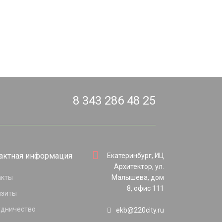
8 343 286 48 25
актная информация
Екатеринбург, ИЦ
Архитектор, ул.
акты
Малышева, дом
8, офис 111
изиты
удничество
ekb@220city.ru