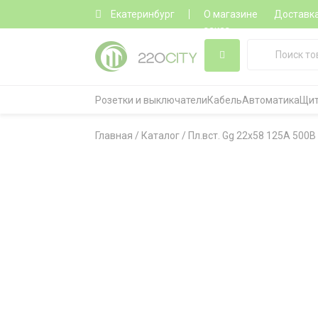
Екатеринбург
О магазине
Доставк
заказ
Розетки и выключатели
Кабель
Автоматика
Щит
Главная
/
Каталог
/
Пл.вст. Gg 22x58 125А 500В