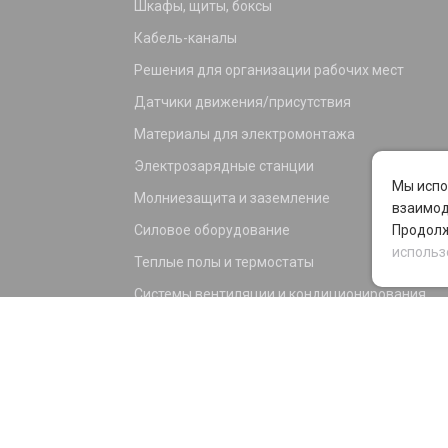
Шкафы, щиты, боксы
Кабель-каналы
Решения для организации рабочих мест
Датчики движения/присутствия
Материалы для электромонтажа
Электрозарядные станции
Мы испо
Молниезащита и заземление
взаимод
Силовое оборудование
Продолж
использ
Теплые полы и термостаты
Системы вентиляции и кондиционирования
Электрика для дома и офиса
Силовые разъемы
KNX оборудование
Светотехника