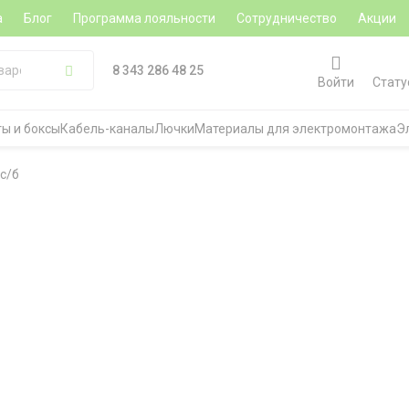
а
Блог
Программа лояльности
Сотрудничество
Акции
8 343 286 48 25
Войти
Стату
ы и боксы
Кабель-каналы
Лючки
Материалы для электромонтажа
Э
 с/б