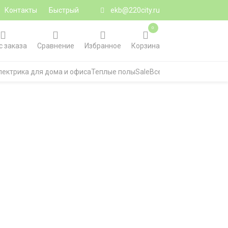
Контакты
Быстрый
ekb@220city.ru
0
с заказа
Сравнение
Избранное
Корзина
лектрика для дома и офиса
Теплые полы
Sale
Все категории