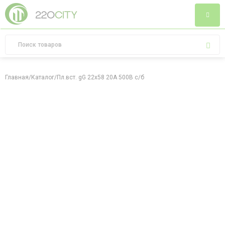
Главная
/
Каталог
/
Пл.вст. gG 22x58 20А 500В с/б