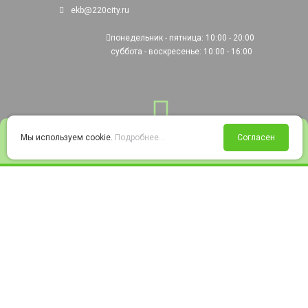
ekb@220city.ru
понедельник - пятница: 10:00 - 20:00
суббота - воскресенье: 10:00 - 16:00
0
Мы используем cookie.
Подробнее...
Согласен
Войти
Статус заказа
Сравнение
Избранное
Корзина
© 2008-2026 220city.ru - гипермаркет электрооборудования
Согласие на обработку персональных данных
Согласие на получение рекламно-информационных материалов