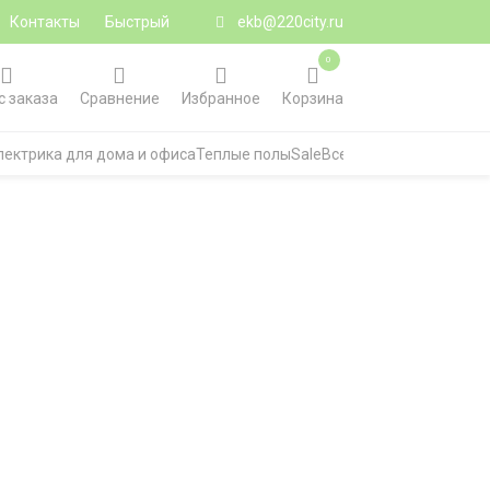
Контакты
Быстрый
ekb@220city.ru
0
с заказа
Сравнение
Избранное
Корзина
лектрика для дома и офиса
Теплые полы
Sale
Все категории