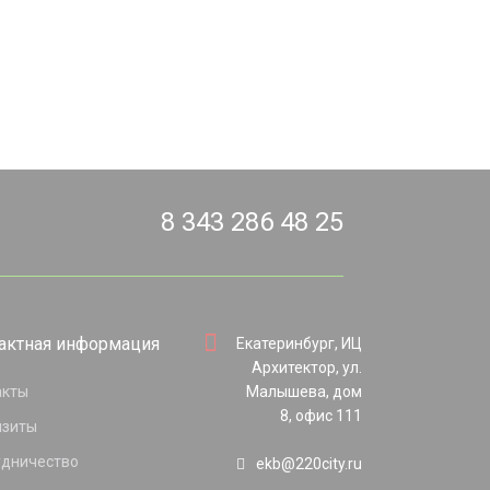
8 343 286 48 25
актная информация
Екатеринбург, ИЦ
Архитектор, ул.
акты
Малышева, дом
8, офис 111
изиты
удничество
ekb@220city.ru