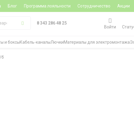
а
Блог
Программа лояльности
Сотрудничество
Акции
8 343 286 48 25
Войти
Стату
ы и боксы
Кабель-каналы
Лючки
Материалы для электромонтажа
Э
/б