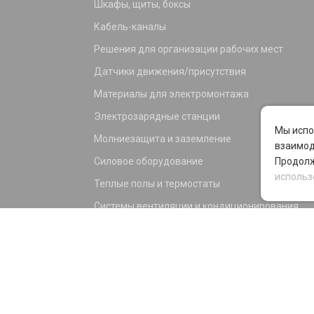
Шкафы, щиты, боксы
Кабель-каналы
Решения для организации рабочих мест
Датчики движения/присутствия
Материалы для электромонтажа
Электрозарядные станции
Мы испо
Молниезащита и заземление
взаимод
Силовое оборудование
Продолж
использ
Теплые полы и термостаты
Системы вентиляции и кондиционирования
Электрика для дома и офиса
Силовые разъемы
KNX оборудование
Светотехника