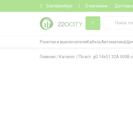
Екатеринбург
О магазине
Доставк
заказ
Розетки и выключатели
Кабель
Автоматика
Щит
Главная
/
Каталог
/
Пл.вст. gG 14x51 32А 500В с