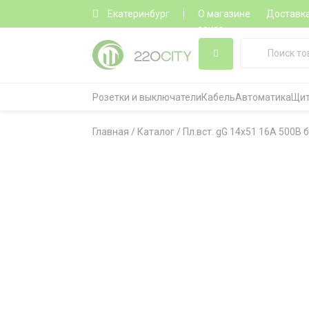
Екатеринбург
О магазине
Доставк
заказ
Розетки и выключатели
Кабель
Автоматика
Щит
Главная
/
Каталог
/
Пл.вст. gG 14x51 16А 500В 