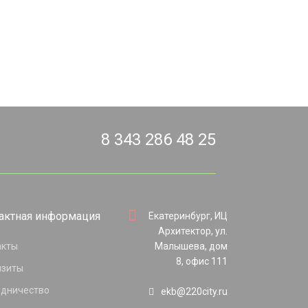
8 343 286 48 25
актная информация
Екатеринбург, ИЦ
Архитектор, ул.
акты
Малышева, дом
8, офис 111
изиты
удничество
ekb@220city.ru