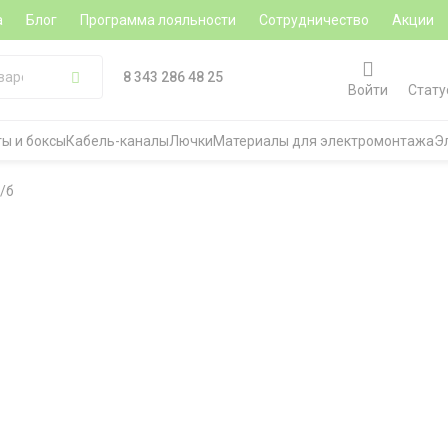
а
Блог
Программа лояльности
Сотрудничество
Акции
8 343 286 48 25
Войти
Стату
ы и боксы
Кабель-каналы
Лючки
Материалы для электромонтажа
Э
б/б