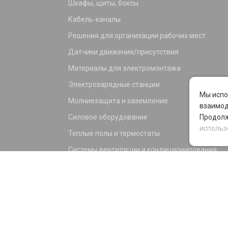
Шкафы, щиты, боксы
Кабель-каналы
Решения для организации рабочих мест
Датчики движения/присутствия
Материалы для электромонтажа
Электрозарядные станции
Мы испо
Молниезащита и заземление
взаимод
Силовое оборудование
Продолж
использ
Теплые полы и термостаты
Системы вентиляции и кондиционирования
Электрика для дома и офиса
Силовые разъемы
KNX оборудование
Светотехника