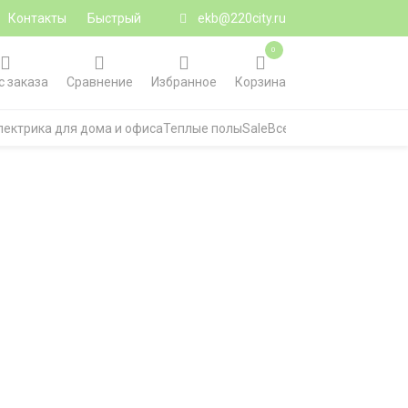
Контакты
Быстрый
ekb@220city.ru
0
с заказа
Сравнение
Избранное
Корзина
лектрика для дома и офиса
Теплые полы
Sale
Все категории