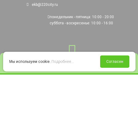
ekb@220city.ru
понедельник - пятница: 10:00 - 20:00
суббота - воскресенье: 10:00 - 16:00
0
Мы используем cookie.
Подробнее...
Согласен
Войти
Статус заказа
Сравнение
Избранное
Корзина
© 2008-2026 220city.ru - гипермаркет электрооборудования
Согласие на обработку персональных данных
Согласие на получение рекламно-информационных материалов