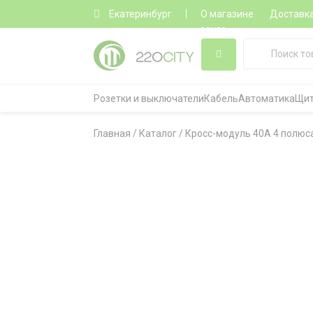
Екатеринбург
О магазине
Доставк
заказ
Розетки и выключатели
Кабель
Автоматика
Щит
Главная
/
Каталог
/
Кросс-модуль 40A 4 полюса