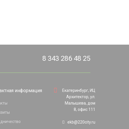
8 343 286 48 25
актная информация
Екатеринбург, ИЦ
Архитектор, ул.
акты
Малышева, дом
8, офис 111
изиты
удничество
ekb@220city.ru