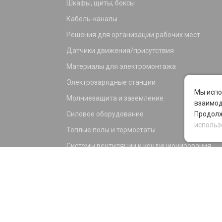
Шкафы, щиты, боксы
Кабель-каналы
Решения для организации рабочих мест
Датчики движения/присутствия
Материалы для электромонтажа
Электрозарядные станции
Мы испо
Молниезащита и заземление
взаимод
Силовое оборудование
Продолж
использ
Теплые полы и термостаты
Системы вентиляции и кондиционирования
Электрика для дома и офиса
Силовые разъемы
KNX оборудование
Светотехника