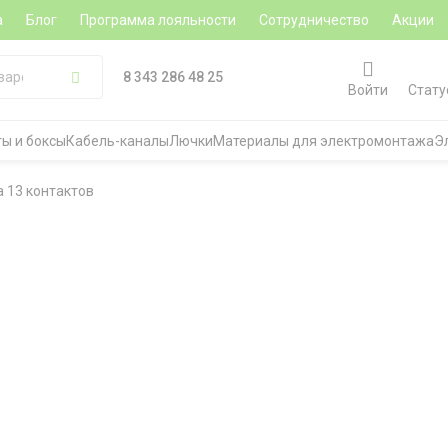
а
Блог
Программа лояльности
Сотрудничество
Акции
8 343 286 48 25
Войти
Стату
ы и боксы
Кабель-каналы
Лючки
Материалы для электромонтажа
Э
 13 контактов