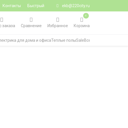
Контакты
Быстрый
ekb@220city.ru
0
с заказа
Сравнение
Избранное
Корзина
лектрика для дома и офиса
Теплые полы
Sale
Все категории