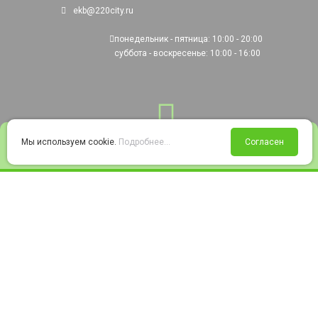
ekb@220city.ru
понедельник - пятница: 10:00 - 20:00
суббота - воскресенье: 10:00 - 16:00
0
Мы используем cookie.
Подробнее...
Согласен
Войти
Статус заказа
Сравнение
Избранное
Корзина
© 2008-2026 220city.ru - гипермаркет электрооборудования
Согласие на обработку персональных данных
Согласие на получение рекламно-информационных материалов