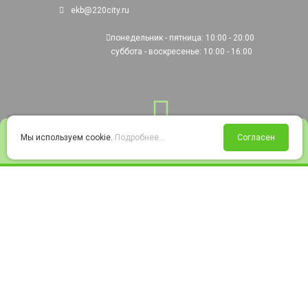
ekb@220city.ru
понедельник - пятница: 10:00 - 20:00
суббота - воскресенье: 10:00 - 16:00
0
Мы используем cookie.
Подробнее...
Согласен
Войти
Статус заказа
Сравнение
Избранное
Корзина
© 2008-2026 220city.ru - гипермаркет электрооборудования
Согласие на обработку персональных данных
Согласие на получение рекламно-информационных материалов