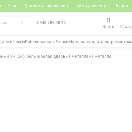
а
Блог
Программа лояльности
Сотрудничество
Акции
8 343 286 48 25
Войти
Стату
Щиты и боксы
Кабель-каналы
Лючки
Материалы для электромонтаж
нный (4х12м), белый/белая дверь из металла из металла