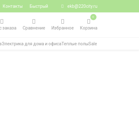
Контакты
Быстрый
ekb@220city.ru
0
с заказа
Сравнение
Избранное
Корзина
а
Электрика для дома и офиса
Теплые полы
Sale