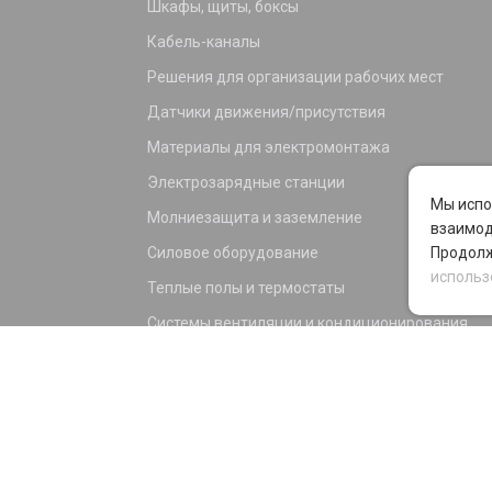
Шкафы, щиты, боксы
Кабель-каналы
Решения для организации рабочих мест
Датчики движения/присутствия
Материалы для электромонтажа
Электрозарядные станции
Мы испо
Молниезащита и заземление
взаимод
Силовое оборудование
Продолж
использ
Теплые полы и термостаты
Системы вентиляции и кондиционирования
Электрика для дома и офиса
Силовые разъемы
KNX оборудование
Светотехника