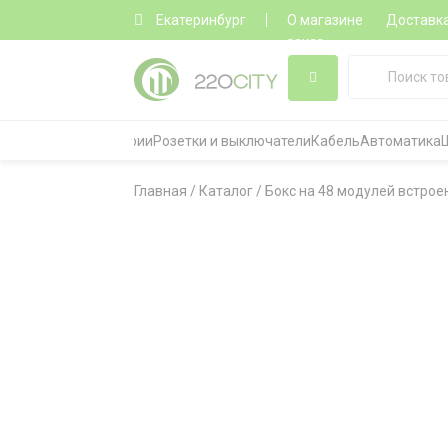
Екатеринбург
О магазине
Доставк
заказ
Все категории
Розетки и выключатели
Кабель
Автоматика
Главная
/
Каталог
/
Бокс на 48 модулей встрое