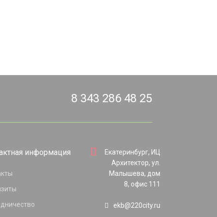
8 343 286 48 25
актная информация
Екатеринбург, ИЦ
Архитектор, ул.
акты
Малышева, дом
8, офис 111
изиты
удничество
ekb@220city.ru