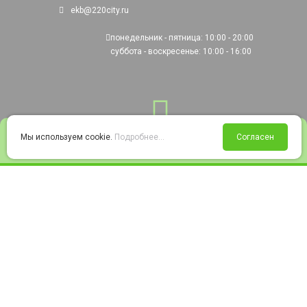
ekb@220city.ru
понедельник - пятница: 10:00 - 20:00
суббота - воскресенье: 10:00 - 16:00
0
Мы используем cookie.
Подробнее...
Согласен
Войти
Статус заказа
Сравнение
Избранное
Корзина
© 2008-2026 220city.ru - гипермаркет электрооборудования
Согласие на обработку персональных данных
Согласие на получение рекламно-информационных материалов