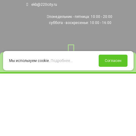
ekb@220city.ru
понедельник - пятница: 10:00 - 20:00
суббота - воскресенье: 10:00 - 16:00
0
Мы используем cookie.
Подробнее...
Согласен
Войти
Статус заказа
Сравнение
Избранное
Корзина
© 2008-2026 220city.ru - гипермаркет электрооборудования
Согласие на обработку персональных данных
Согласие на получение рекламно-информационных материалов