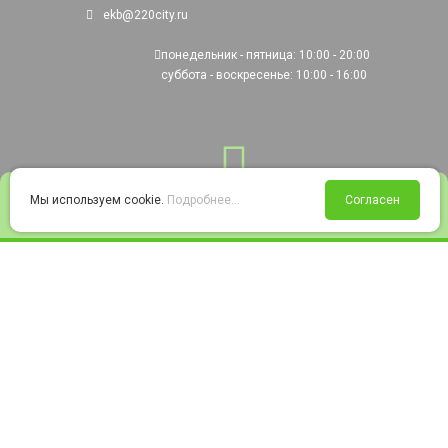
ekb@220city.ru
понедельник - пятница: 10:00 - 20:00
суббота - воскресенье: 10:00 - 16:00
0
Мы используем cookie.
Подробнее...
Согласен
Войти
Статус заказа
Сравнение
Избранное
Корзина
© 2008-2026 220city.ru - гипермаркет электрооборудования
Согласие на обработку персональных данных
Согласие на получение рекламно-информационных материалов