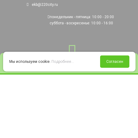
ekb@220city.ru
понедельник - пятница: 10:00 - 20:00
суббота - воскресенье: 10:00 - 16:00
0
Мы используем cookie.
Подробнее...
Согласен
Войти
Статус заказа
Сравнение
Избранное
Корзина
© 2008-2026 220city.ru - гипермаркет электрооборудования
Согласие на обработку персональных данных
Согласие на получение рекламно-информационных материалов