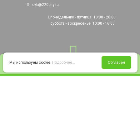
ekb@220city.ru
понедельник - пятница: 10:00 - 20:00
суббота - воскресенье: 10:00 - 16:00
0
Мы используем cookie.
Подробнее...
Согласен
Войти
Статус заказа
Сравнение
Избранное
Корзина
© 2008-2026 220city.ru - гипермаркет электрооборудования
Согласие на обработку персональных данных
Согласие на получение рекламно-информационных материалов